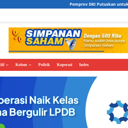
Pemprov DKI Putuskan untuk Membongkar JPO l
iil
Kolom
Politik
Koperasi
Index