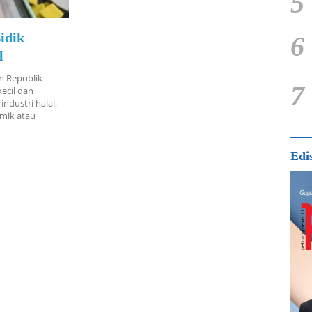
5
idik
6
l
n Republik
7
ecil dan
ndustri halal,
amik atau
Edi