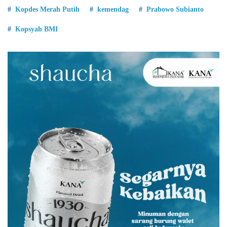
Kopdes Merah Putih
kemendag
Prabowo Subianto
Kopsyah BMI