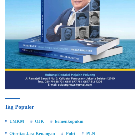
Tag Populer
UMKM
OJK
kemenkopukm
Otoritas Jasa Keuangan
Polri
PLN