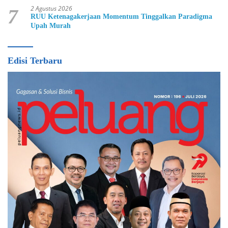
2 Agustus 2026
7
RUU Ketenagakerjaan Momentum Tinggalkan Paradigma
Upah Murah
Edisi Terbaru