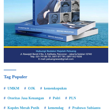
Tag Populer
UMKM
OJK
kemenkopukm
Otoritas Jasa Keuangan
Polri
PLN
Kopdes Merah Putih
kemendag
Prabowo Subianto