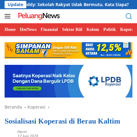
Langsung
dy: Sekolah Rakyat tidak Bermutu, Kata Siapa?
Update
Jelajah 
ke
konten
Home
HotNews
Finansial
Sektor Riil
Kolom
Politik
Koperasi
Beranda
Koperasi
Sosialisasi Koperasi di Berau Kaltim
Hariri
12 Juni 2026