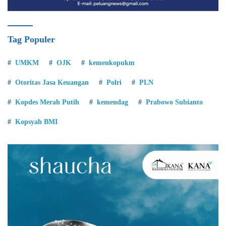
Tag Populer
UMKM
OJK
kemenkopukm
Otoritas Jasa Keuangan
Polri
PLN
Kopdes Merah Putih
kemendag
Prabowo Subianto
Kopsyah BMI