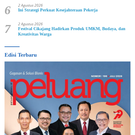
2 Agustus 2026
6
Ini Strategi Perkuat Kesejahteraan Pekerja
2 Agustus 2026
7
Festival Cikajang Hadirkan Produk UMKM, Budaya, dan
Kreativitas Warga
Edisi Terbaru