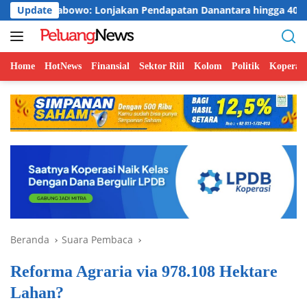
Langsung
abowo: Lonjakan Pendapatan Danantara hingga 400% Perlu Verifi
Update
ke
konten
Home
HotNews
Finansial
Sektor Riil
Kolom
Politik
Koperasi
Beranda
Suara Pembaca
Reforma Agraria via 978.108 Hektare
Lahan?