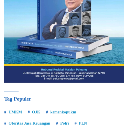
Tag Populer
UMKM
OJK
kemenkopukm
Otoritas Jasa Keuangan
Polri
PLN