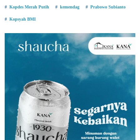
Kopdes Merah Putih
kemendag
Prabowo Subianto
Kopsyah BMI