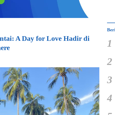
Ber
ntai: A Day for Love Hadir di
1
ere
2
3
4