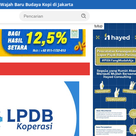
a Kopi di Jakarta
Koperasi BMI Group Tancap Gas Siapk
tutup