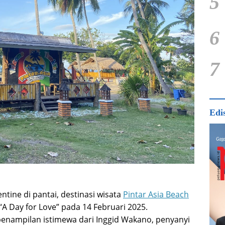
5
6
7
Edi
tine di pantai, destinasi wisata
Pintar Asia Beach
“A Day for Love” pada 14 Februari 2025.
nampilan istimewa dari Inggid Wakano, penyanyi