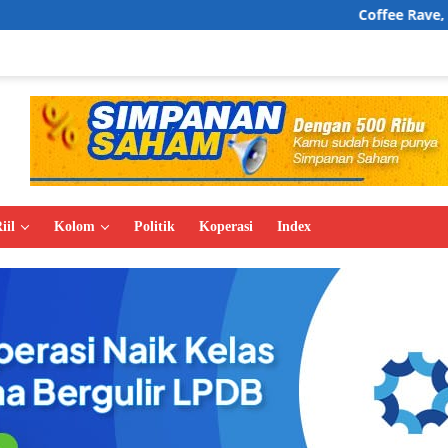
Coffee Rave, Wajah Baru Buday
iil
Kolom
Politik
Koperasi
Index