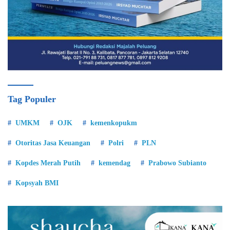
Tag Populer
UMKM
OJK
kemenkopukm
Otoritas Jasa Keuangan
Polri
PLN
Kopdes Merah Putih
kemendag
Prabowo Subianto
Kopsyah BMI