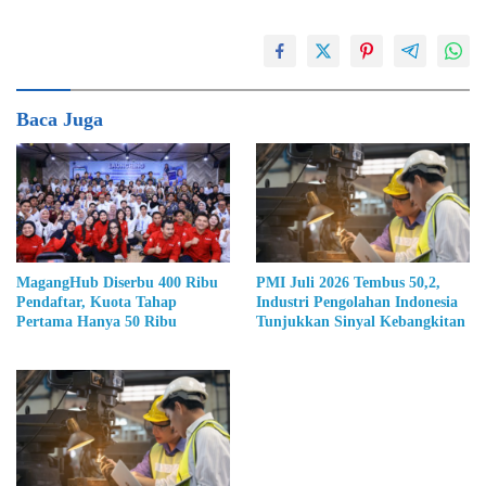
Baca Juga
MagangHub Diserbu 400 Ribu
PMI Juli 2026 Tembus 50,2,
Pendaftar, Kuota Tahap
Industri Pengolahan Indonesia
Pertama Hanya 50 Ribu
Tunjukkan Sinyal Kebangkitan