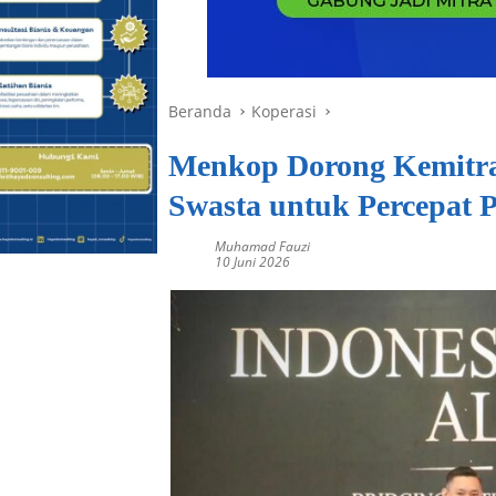
Beranda
Koperasi
Menkop Dorong Kemitraa
Swasta untuk Percepat
Muhamad Fauzi
10 Juni 2026