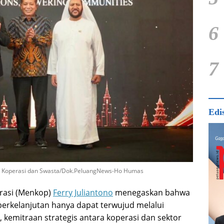
6
7
Edi
is Koperasi dan Swasta/Dok.PeluangNews-Ho Humas
rasi (Menkop)
Ferry Juliantono
menegaskan bahwa
rkelanjutan hanya dapat terwujud melalui
 kemitraan strategis antara koperasi dan sektor