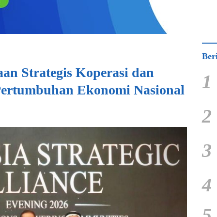
Ber
n Strategis Koperasi dan
1
 Pertumbuhan Ekonomi Nasional
2
3
4
5