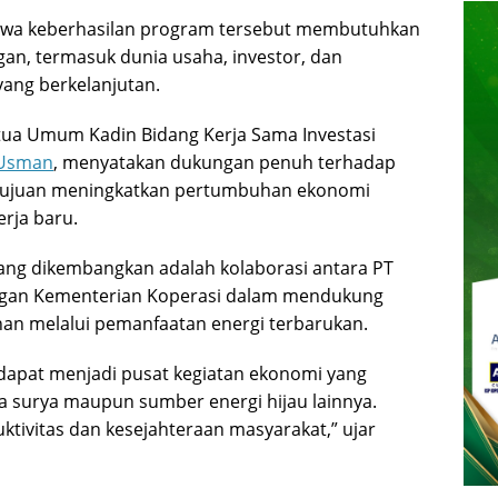
hwa keberhasilan program tersebut membutuhkan
n, termasuk dunia usaha, investor, dan
ang berkelanjutan.
tua Umum Kadin Bidang Kerja Sama Investasi
 Usman
, menyatakan dukungan penuh terhadap
rtujuan meningkatkan pertumbuhan ekonomi
rja baru.
dang dikembangkan adalah kolaborasi antara PT
engan Kementerian Koperasi dalam mendukung
han melalui pemanfaatan energi terbarukan.
dapat menjadi pusat kegiatan ekonomi yang
ga surya maupun sumber energi hijau lainnya.
tivitas dan kesejahteraan masyarakat,” ujar