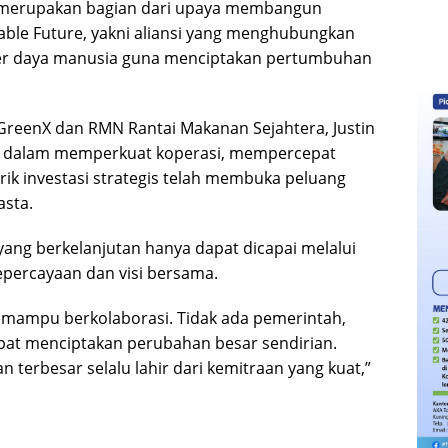
t merupakan bagian dari upaya membangun
inable Future, yakni aliansi yang menghubungkan
umber daya manusia guna menciptakan pertumbuhan
GreenX dan RMN Rantai Makanan Sejahtera, Justin
ah dalam memperkuat koperasi, mempercepat
ik investasi strategis telah membuka peluang
asta.
yang berkelanjutan hanya dapat dicapai melalui
epercayaan dan visi bersama.
 mampu berkolaborasi. Tidak ada pemerintah,
at menciptakan perubahan besar sendirian.
terbesar selalu lahir dari kemitraan yang kuat,”