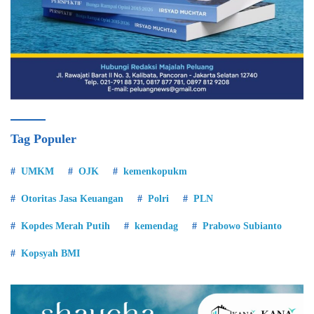
Tag Populer
UMKM
OJK
kemenkopukm
Otoritas Jasa Keuangan
Polri
PLN
Kopdes Merah Putih
kemendag
Prabowo Subianto
Kopsyah BMI