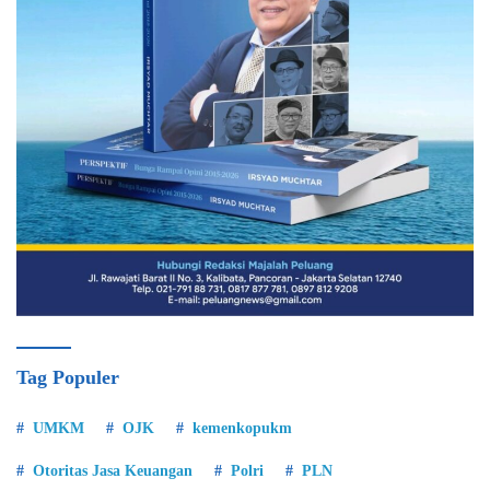
Tag Populer
UMKM
OJK
kemenkopukm
Otoritas Jasa Keuangan
Polri
PLN