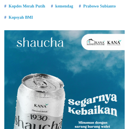
Kopdes Merah Putih
kemendag
Prabowo Subianto
Kopsyah BMI