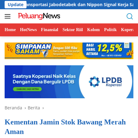
Langsung
ortasi Jabodetabek dan Nippon Signal Kerja Sama Modernisasi Te
Update
ke
konten
Home
HotNews
Finansial
Sektor Riil
Kolom
Politik
Koperasi
Beranda
Berita
Kementan Jamin Stok Bawang Merah
Aman