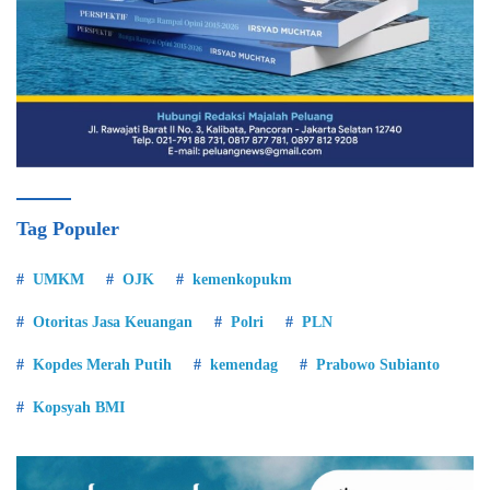
Tag Populer
UMKM
OJK
kemenkopukm
Otoritas Jasa Keuangan
Polri
PLN
Kopdes Merah Putih
kemendag
Prabowo Subianto
Kopsyah BMI