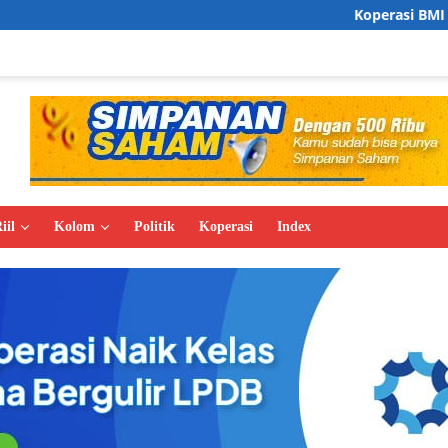
Koperasi BMI Group Tancap Gas
iil
Kolom
Politik
Koperasi
Index