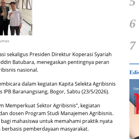
5
6
Humas
7
si sekaligus Presiden Direktur Koperasi Syariah
uddin Batubara, menegaskan pentingnya peran
bisnis nasional.
Edi
mbicara dalam kegiatan Kapita Selekta Agribisnis
s IPB Baranangsiang, Bogor, Sabtu (23/5/2026).
 Memperkuat Sektor Agribisnis”, kegiatan
a dan dosen Program Studi Manajemen Agribisnis.
n bagi mahasiswa untuk memahami praktik nyata
s berbasis pemberdayaan masyarakat.