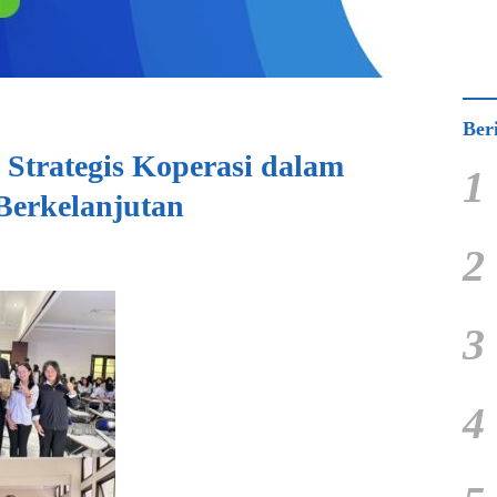
Ber
Strategis Koperasi dalam
1
Berkelanjutan
2
3
4