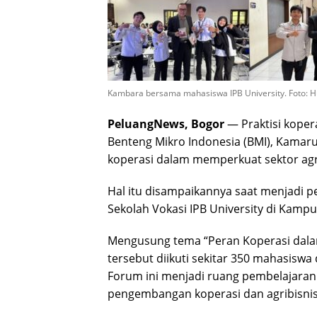
Kambara bersama mahasiswa IPB University. Foto: 
PeluangNews, Bogor
— Praktisi kopera
Benteng Mikro Indonesia (BMI), Kamar
koperasi dalam memperkuat sektor agri
Hal itu disampaikannya saat menjadi pe
Sekolah Vokasi IPB University di Kampu
Mengusung tema “Peran Koperasi dalam
tersebut diikuti sekitar 350 mahasisw
Forum ini menjadi ruang pembelajara
pengembangan koperasi dan agribisni