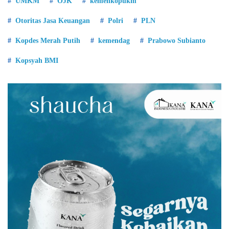
UMKM
OJK
kemenkopukm
Otoritas Jasa Keuangan
Polri
PLN
Kopdes Merah Putih
kemendag
Prabowo Subianto
Kopsyah BMI