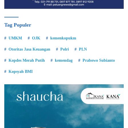
Tag Populer
UMKM
OJK
kemenkopukm
Otoritas Jasa Keuangan
Polri
PLN
Kopdes Merah Putih
kemendag
Prabowo Subianto
Kopsyah BMI