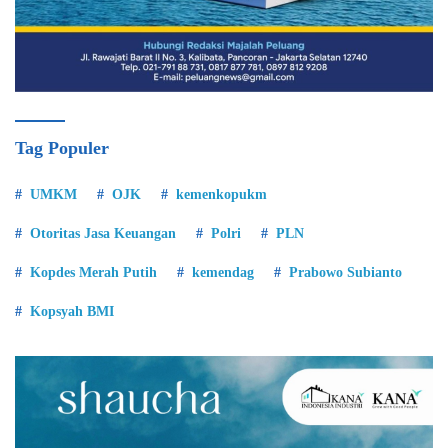
Tag Populer
UMKM
OJK
kemenkopukm
Otoritas Jasa Keuangan
Polri
PLN
Kopdes Merah Putih
kemendag
Prabowo Subianto
Kopsyah BMI