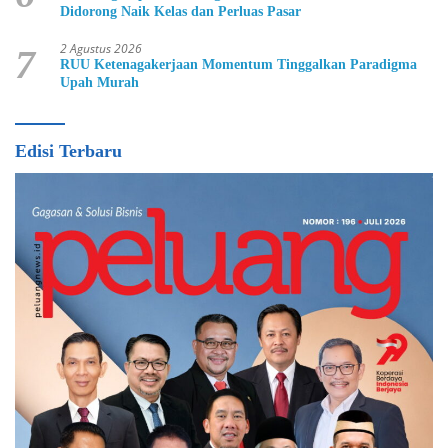
Didorong Naik Kelas dan Perluas Pasar
2 Agustus 2026
7
RUU Ketenagakerjaan Momentum Tinggalkan Paradigma
Upah Murah
Edisi Terbaru