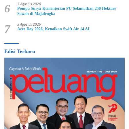
3 Agustus 2026
6
Pompa Surya Kementerian PU Selamatkan 250 Hektare
Sawah di Majalengka
3 Agustus 2026
7
Acer Day 2026, Kenalkan Swift Air 14 AI
Edisi Terbaru