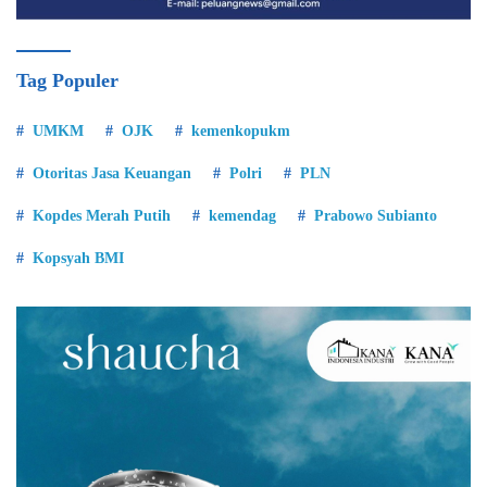
Tag Populer
UMKM
OJK
kemenkopukm
Otoritas Jasa Keuangan
Polri
PLN
Kopdes Merah Putih
kemendag
Prabowo Subianto
Kopsyah BMI