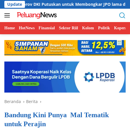
Langsung
v DKI Putuskan untuk Membongkar JPO lama di Jalan HR Rasun
Update
ke
konten
Home
HotNews
Finansial
Sektor Riil
Kolom
Politik
Koperasi
Beranda
Berita
Bandung Kini Punya Mal Tematik
untuk Perajin