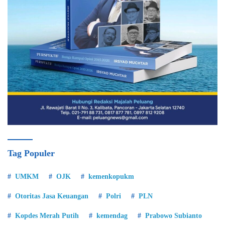
Tag Populer
UMKM
OJK
kemenkopukm
Otoritas Jasa Keuangan
Polri
PLN
Kopdes Merah Putih
kemendag
Prabowo Subianto