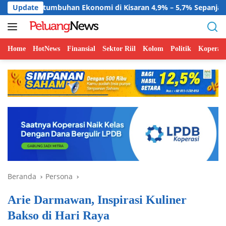
Langsung
uhan Ekonomi di Kisaran 4,9% – 5,7% Sepanjang 2026
Update
B
ke
konten
Home
HotNews
Finansial
Sektor Riil
Kolom
Politik
Koperasi
Beranda
Persona
Arie Darmawan, Inspirasi Kuliner
Bakso di Hari Raya