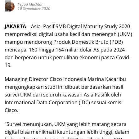
Irsyad Muchtar
10 September 2020
I
l
u
JAKARTA
—Asia Pasif SMB Digital Maturity Study 2020
s
t
memprrediksi digital usaha kecil dan menengah (UKM)
r
a
mampu mendorong Produk Domestik Bruto (PDB)
s
mencapai 160 hingga 164 miliar dolar AS pada 2024
i
-
dan berperan untuk pemulihan ekonomi pasca Covid-
F
19.
o
t
o
Managing Director Cisco Indonesia Marina Kacaribu
:
S
mengungkapkan studi ini dibuat berdasarkan hasil
i
survei UKM dari seluruh kawasan Asia Pasifik oleh
n
a
International Data Corporation (IDC) sesuai komisi
r
Cisco.
h
H
a
“Survei menunjukan, UKM yang lebih matang secara
r
a
digital bisa menikmati keuntungan lebih tinggi, dalam
p