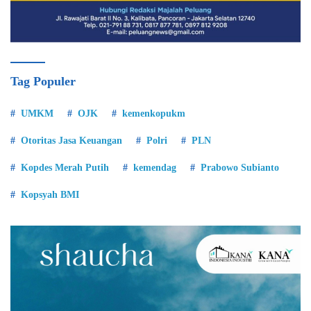
Tag Populer
UMKM
OJK
kemenkopukm
Otoritas Jasa Keuangan
Polri
PLN
Kopdes Merah Putih
kemendag
Prabowo Subianto
Kopsyah BMI