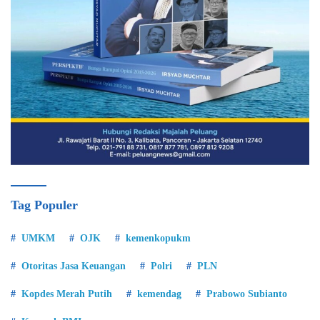
Tag Populer
UMKM
OJK
kemenkopukm
Otoritas Jasa Keuangan
Polri
PLN
Kopdes Merah Putih
kemendag
Prabowo Subianto