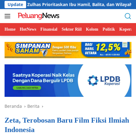
Langsung
as Prioritaskan Ibu Hamil, Balita, dan Wilayah 3T
Update
Menuju
ke
konten
Home
HotNews
Finansial
Sektor Riil
Kolom
Politik
Koperasi
Beranda
Berita
Zeta, Terobosan Baru Film Fiksi Ilmiah
Indonesia