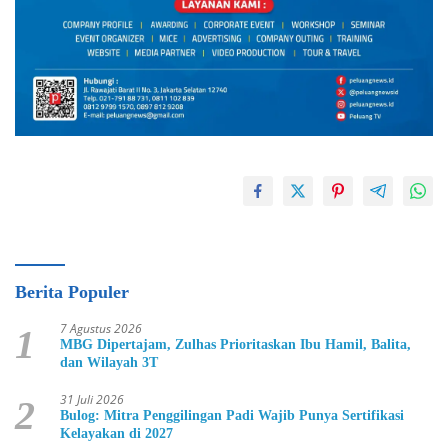
Berita Populer
7 Agustus 2026
1
MBG Dipertajam, Zulhas Prioritaskan Ibu Hamil, Balita,
dan Wilayah 3T
31 Juli 2026
2
Bulog: Mitra Penggilingan Padi Wajib Punya Sertifikasi
Kelayakan di 2027