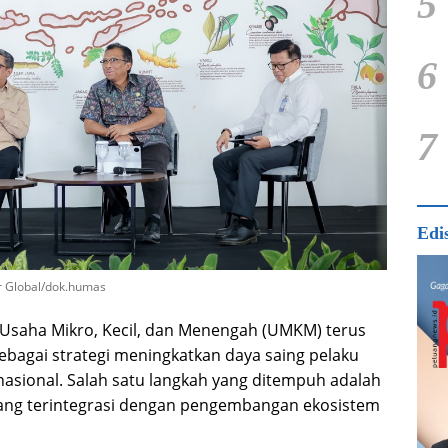
5
6
7
Edi
ar Global/dok.humas
Usaha Mikro, Kecil, dan Menengah (UMKM) terus
ebagai strategi meningkatkan daya saing pelaku
asional. Salah satu langkah yang ditempuh adalah
 yang terintegrasi dengan pengembangan ekosistem