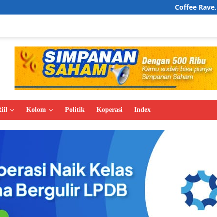
Coffee Rave, Wajah Baru Buday
iil
Kolom
Politik
Koperasi
Index