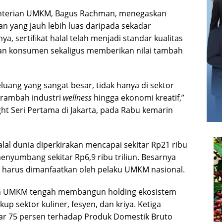
nterian UMKM, Bagus Rachman, menegaskan
eran yang jauh lebih luas daripada sekadar
 sertifikat halal telah menjadi standar kualitas
n konsumen sekaligus memberikan nilai tambah
eluang yang sangat besar, tidak hanya di sektor
erambah industri
wellness
hingga ekonomi kreatif,”
t Seri Pertama di Jakarta, pada Rabu kemarin
lal dunia diperkirakan mencapai sekitar Rp21 ribu
menyumbang sekitar Rp6,9 ribu triliun. Besarnya
g harus dimanfaatkan oleh pelaku UMKM nasional.
an UMKM tengah membangun holding ekosistem
p sektor kuliner, fesyen, dan kriya. Ketiga
ar 75 persen terhadap Produk Domestik Bruto