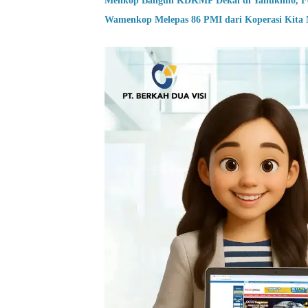
Menkop Bangun KDKMP Dekai di Yahukimo, Fer
Wamenkop Melepas 86 PMI dari Koperasi Kita 