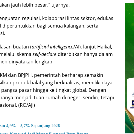
an jauh lebih besar,” ujarnya.
guatan regulasi, kolaborasi lintas sektor, edukasi
 diperuntukkan bagi semua kalangan, serta
si.
dasan buatan (
artificial intelligence
/AI), lanjut Haikal,
 melalui skema
self-declare
diterbitkan hanya dalam
men dinyatakan lengkap.
MKM dan BPJPH, pemerintah berharap semakin
n produk halal yang berkualitas, memiliki daya
pangsa pasar hingga ke tingkat global. Dengan
 hanya menjadi tuan rumah di negeri sendiri, tetapi
sional. (RO/Aji)
ran 4,9% – 5,7% Sepanjang 2026