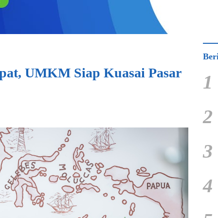
Ber
cepat, UMKM Siap Kuasai Pasar
1
2
3
4