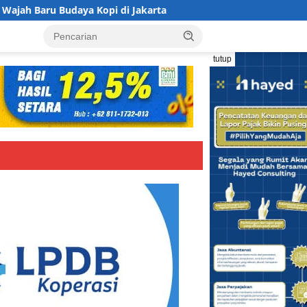
a Kopi di Jakarta
Koperasi BMI Group Tancap Gas Siapk
tutup