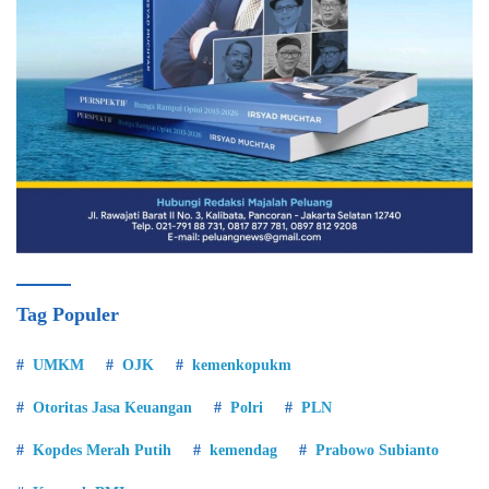
Tag Populer
UMKM
OJK
kemenkopukm
Otoritas Jasa Keuangan
Polri
PLN
Kopdes Merah Putih
kemendag
Prabowo Subianto