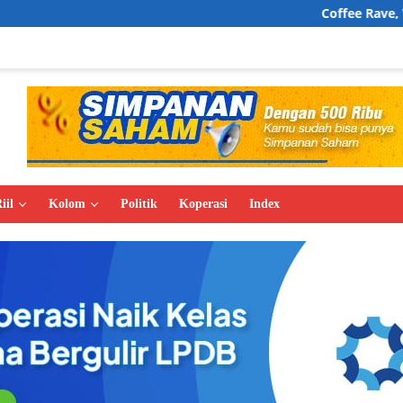
Coffee Rave, Wajah Baru Buday
iil
Kolom
Politik
Koperasi
Index