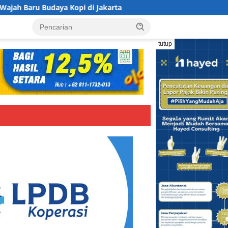
a Kopi di Jakarta
Koperasi BMI Group Tancap Gas Siapk
tutup