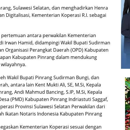
nrang, Sulawesi Selatan, dan menghadirkan Henra
 Digitalisasi, Kementerian Koperasi R.I. sebagai
an pertemuan antara perwakilan Kementerian
ndi Irwan Hamid, didampingi Wakil Bupati Sudirman
aran Organisasi Perangkat Daerah (OPD) Kabupaten
siapan Kabupaten Pinrang dalam mendukung
 wilayahnya.
oleh Wakil Bupati Pinrang Sudirman Bungi, dan
ah, antara lain Kent Mukti Ali, SE, M.Si, Kepala
ang, Andi Mahmud Bancing, S.IP, M.Si, Kepala
sa (PMD) Kabupaten Pinrang Indriastuti Saggaf,
rasi Provinsi Sulawesi Selatan Perwakilan dari
ah Ikatan Notaris Indonesia Kabupaten Pinrang
egaskan Kementerian Koperasi sesuai dengan