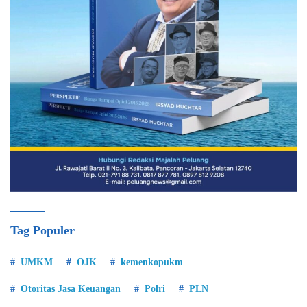
Tag Populer
UMKM
OJK
kemenkopukm
Otoritas Jasa Keuangan
Polri
PLN