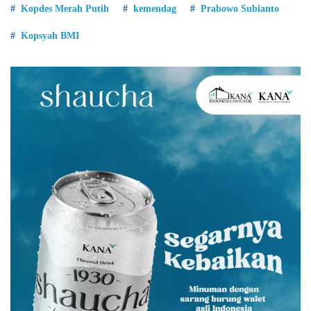
Kopdes Merah Putih
kemendag
Prabowo Subianto
Kopsyah BMI