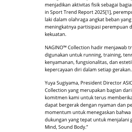
menjadikan aktivitas fisik sebagai bagi
in Sport Trend Report 2025[1], perempu
laki dalam olahraga angkat beban yang
meningkatnya partisipasi perempuan da
kekuatan.
NAGINO™ Collection hadir menjawab tren 
digunakan untuk running, training, ten
kenyamanan, fungsionalitas, dan este
kepercayaan diri dalam setiap gerakan.
Yuya Sugiyama, President Director AS
Collection yang merupakan bagian da
komitmen kami untuk terus memberika
dapat bergerak dengan nyaman dan per
momentum untuk menegaskan bahwa se
dukungan yang tepat untuk menjalani ga
Mind, Sound Body.”