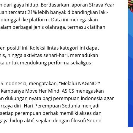
an dari gaya hidup. Berdasarkan laporan Strava Year
an tercatat 21% lebih banyak dibandingkan laki-
 diunggah ke platform. Data ini menegaskan
lam berbagai jenis olahraga, termasuk latihan
positif ini. Koleksi lintas kategori ini dapat
nis, hingga aktivitas sehari-hari, memadukan
tika untuk mendukung performa sekaligus
ICS Indonesia, mengatakan, “Melalui NAGINO™
ri kampanye Move Her Mind, ASICS menegaskan
n dukungan nyata bagi perempuan Indonesia agar
caya diri. Hari Perempuan Sedunia menjadi
tiap perempuan berhak memiliki akses dan
ya hidup aktif, sejalan dengan filosofi Sound