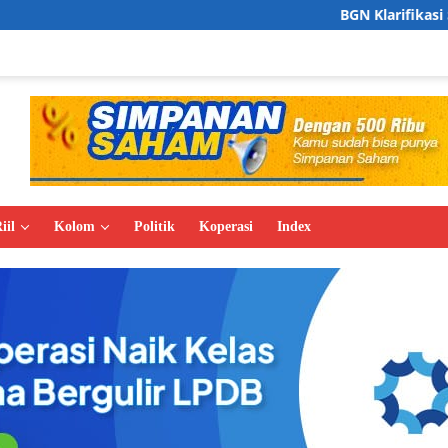
BGN Klarifikasi Soal Pembukaan 
iil
Kolom
Politik
Koperasi
Index