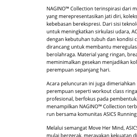
NAGINO™ Collection terinspirasi dari m
yang merepresentasikan jati diri, kolek
kebebasan berekspresi. Dari sisi teknol
untuk meningkatkan sirkulasi udara,
dengan kebutuhan tubuh dan kondisi c
dirancang untuk membantu meregulasi 
berolahraga. Material yang ringan, brea
meminimalkan gesekan menjadikan kole
perempuan sepanjang hari.
Acara peluncuran ini juga dimeriahkan
perempuan seperti workout class ringa
profesional, berfokus pada pembentuk
menampilkan NAGINO™ Collection terba
run bersama komunitas ASICS Running 
Melalui semangat Move Her Mind, ASI
mulai bergerak, merayakan kekuatan dir