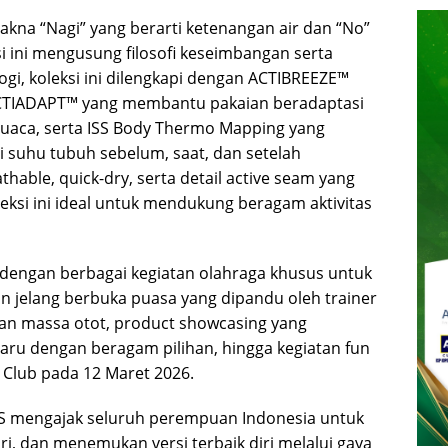
akna “Nagi” yang berarti ketenangan air dan “No”
si ini mengusung filosofi keseimbangan serta
ogi, koleksi ini dilengkapi dengan ACTIBREEZE™
 ACTIADAPT™ yang membantu pakaian beradaptasi
uaca, serta ISS Body Thermo Mapping yang
suhu tubuh sebelum, saat, dan setelah
thable, quick-dry, serta detail active seam yang
ksi ini ideal untuk mendukung beragam aktivitas
 dengan berbagai kegiatan olahraga khusus untuk
n jelang berbuka puasa yang dipandu oleh trainer
an massa otot, product showcasing yang
ru dengan beragam pilihan, hingga kegiatan fun
Club pada 12 Maret 2026.
CS mengajak seluruh perempuan Indonesia untuk
i, dan menemukan versi terbaik diri melalui gaya