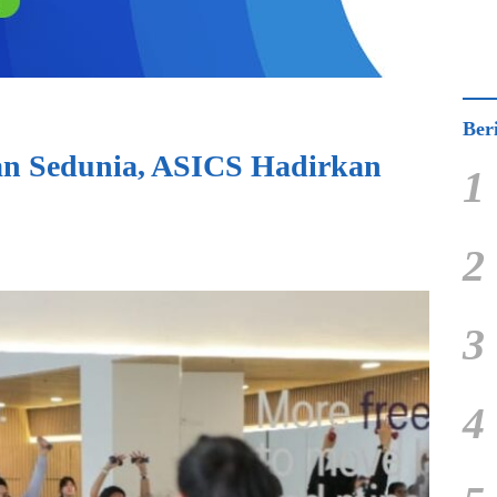
Ber
n Sedunia, ASICS Hadirkan
1
2
3
4