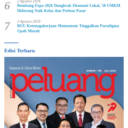
2 Agustus 2026
6
Rembang Expo 2026 Dongkrak Ekonomi Lokal, 50 UMKM
Didorong Naik Kelas dan Perluas Pasar
2 Agustus 2026
7
RUU Ketenagakerjaan Momentum Tinggalkan Paradigma
Upah Murah
Edisi Terbaru