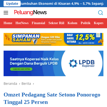
Langsung
uhan Ekonomi di Kisaran 4,9% – 5,7% Sepanjang 2026
Update
B
ke
konten
Home
HotNews
Finansial
Sektor Riil
Kolom
Politik
Koperasi
Beranda
Berita
Omzet Pedagang Sate Setono Ponorogo
Tinggal 25 Persen