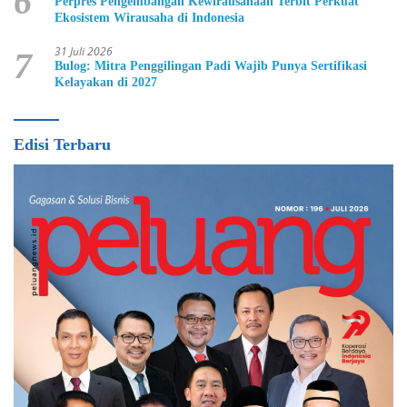
6
Perpres Pengembangan Kewirausahaan Terbit Perkuat
Ekosistem Wirausaha di Indonesia
31 Juli 2026
7
Bulog: Mitra Penggilingan Padi Wajib Punya Sertifikasi
Kelayakan di 2027
Edisi Terbaru