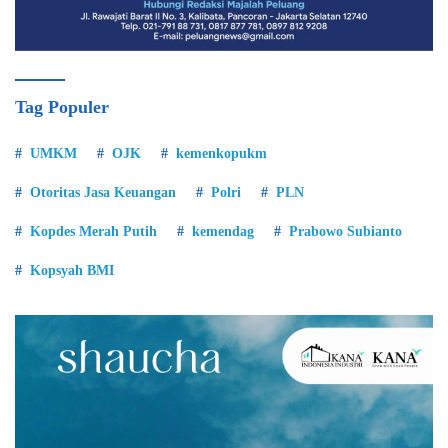
Tag Populer
UMKM
OJK
kemenkopukm
Otoritas Jasa Keuangan
Polri
PLN
Kopdes Merah Putih
kemendag
Prabowo Subianto
Kopsyah BMI