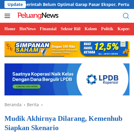
Langsung
ntah Belum Optimal Garap Pasar Ekspor, Pertumbuhan Ekonomi
Update
ke
konten
Home
HotNews
Finansial
Sektor Riil
Kolom
Politik
Koperasi
Beranda
Berita
Mudik Akhirnya Dilarang, Kemenhub
Siapkan Skenario