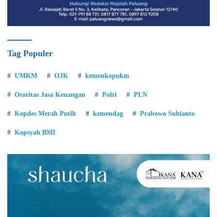
Tag Populer
UMKM
OJK
kemenkopukm
Otoritas Jasa Keuangan
Polri
PLN
Kopdes Merah Putih
kemendag
Prabowo Subianto
Kopsyah BMI