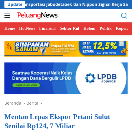
Langsung
ortasi Jabodetabek dan Nippon Signal Kerja Sama Modernisasi Te
Update
ke
konten
Home
HotNews
Finansial
Sektor Riil
Kolom
Politik
Koperasi
Beranda
Berita
Mentan Lepas Ekspor Petani Sulut
Senilai Rp124, 7 Miliar