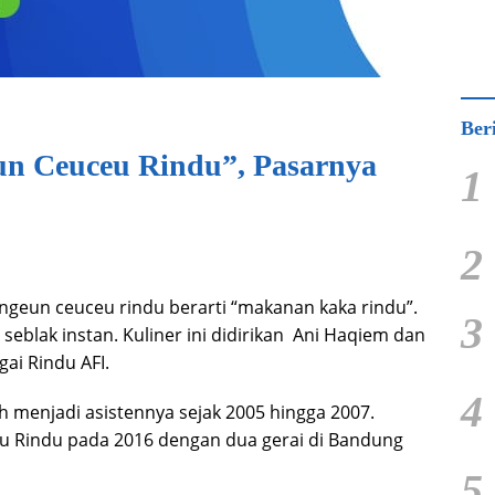
Ber
un Ceuceu Rindu”, Pasarnya
1
2
geun ceuceu rindu berarti “makanan kaka rindu”.
3
seblak instan. Kuliner ini didirikan Ani Haqiem dan
gai Rindu AFI.
4
 menjadi asistennya sejak 2005 hingga 2007.
 Rindu pada 2016 dengan dua gerai di Bandung
5