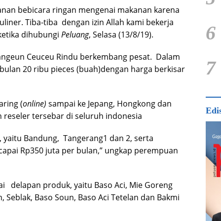
manan bebicara ringan mengenai makanan karena
iner. Tiba-tiba dengan izin Allah kami bekerja
6
ketika dihubungi
Peluang
, Selasa (13/8/19).
Tuangeun Ceuceu Rindu berkembang pesat. Dalam
7
 bulan 20 ribu pieces (buah)dengan harga berkisar
ring (
online)
sampai ke Jepang, Hongkong dan
Edi
 reseler tersebar di seluruh indonesia
, yaitu Bandung, Tangerang1 dan 2, serta
apai Rp350 juta per bulan,” ungkap perempuan
ai delapan produk, yaitu Baso Aci, Mie Goreng
 Seblak, Baso Soun, Baso Aci Tetelan dan Bakmi