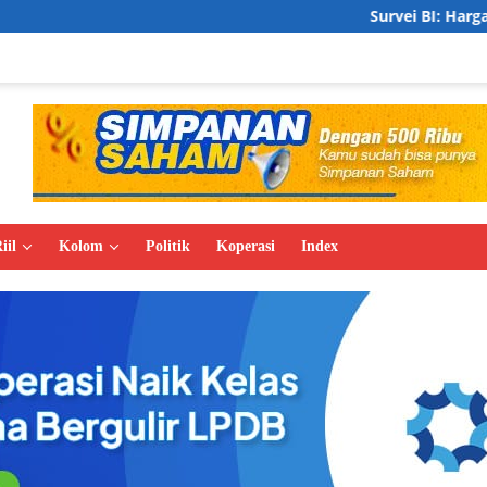
Survei BI: Harga Properti Residens
iil
Kolom
Politik
Koperasi
Index