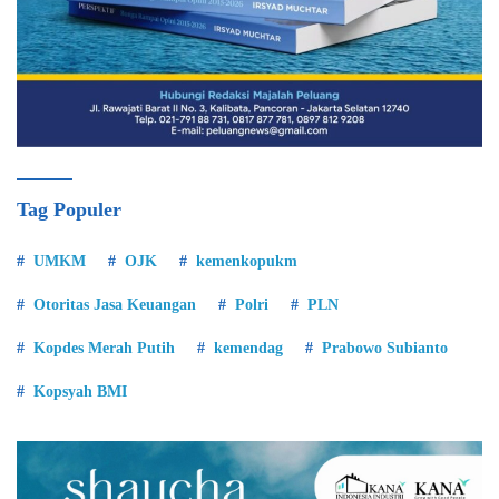
Tag Populer
UMKM
OJK
kemenkopukm
Otoritas Jasa Keuangan
Polri
PLN
Kopdes Merah Putih
kemendag
Prabowo Subianto
Kopsyah BMI