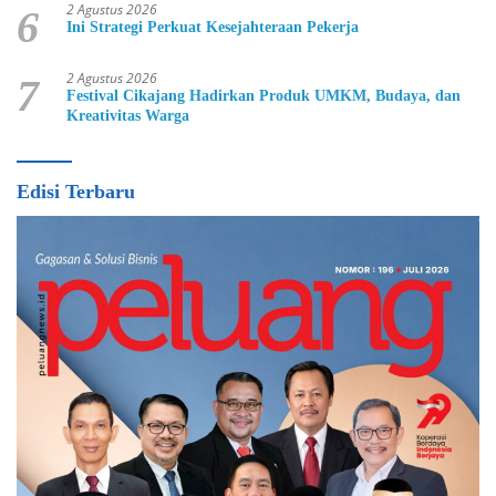
2 Agustus 2026
6
Ini Strategi Perkuat Kesejahteraan Pekerja
2 Agustus 2026
7
Festival Cikajang Hadirkan Produk UMKM, Budaya, dan
Kreativitas Warga
Edisi Terbaru