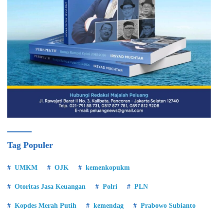
Tag Populer
UMKM
OJK
kemenkopukm
Otoritas Jasa Keuangan
Polri
PLN
Kopdes Merah Putih
kemendag
Prabowo Subianto