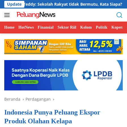
Langsung
Teddy: Sekolah Rakyat tidak Bermutu, Kata Siapa?
Update
Jelaj
ke
konten
Home
HotNews
Finansial
Sektor Riil
Kolom
Politik
Koperasi
Beranda
Perdagangan
Indonesia Punya Peluang Ekspor
Produk Olahan Kelapa