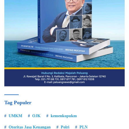
Tag Populer
UMKM
OJK
kemenkopukm
Otoritas Jasa Keuangan
Polri
PLN