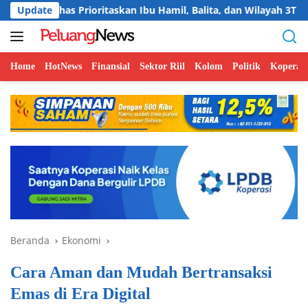
Langsung
oritaskan Ibu Hamil, Balita, dan Wilayah 3T
Update
Menuju NZE 
ke
konten
Home
HotNews
Finansial
Sektor Riil
Kolom
Politik
Koperasi
Beranda
Ekonomi
Cara Aman dan Mudah Bertransaksi
Emas di Era Digital