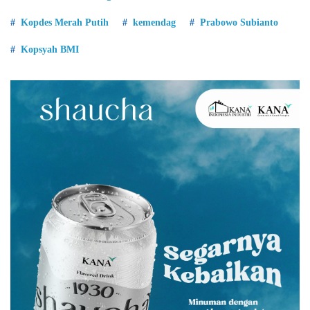
Kopdes Merah Putih
kemendag
Prabowo Subianto
Kopsyah BMI