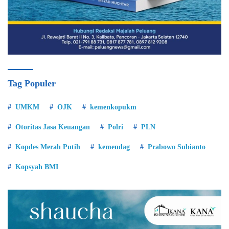
Tag Populer
UMKM
OJK
kemenkopukm
Otoritas Jasa Keuangan
Polri
PLN
Kopdes Merah Putih
kemendag
Prabowo Subianto
Kopsyah BMI