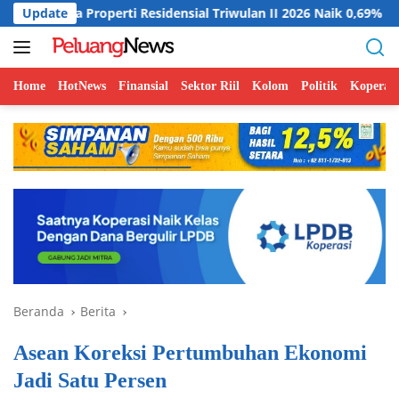
Langsung
roperti Residensial Triwulan II 2026 Naik 0,69%
Update
Indonesi
ke
konten
Home
HotNews
Finansial
Sektor Riil
Kolom
Politik
Koperasi
Beranda
Berita
Asean Koreksi Pertumbuhan Ekonomi
Jadi Satu Persen