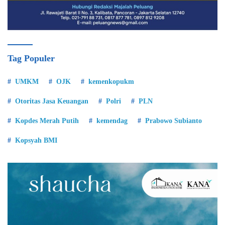
Tag Populer
UMKM
OJK
kemenkopukm
Otoritas Jasa Keuangan
Polri
PLN
Kopdes Merah Putih
kemendag
Prabowo Subianto
Kopsyah BMI