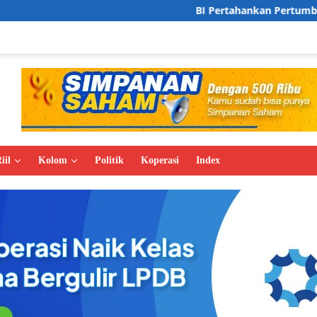
BI Pertahankan Pertumbuhan Ekonomi di Ki
iil
Kolom
Politik
Koperasi
Index