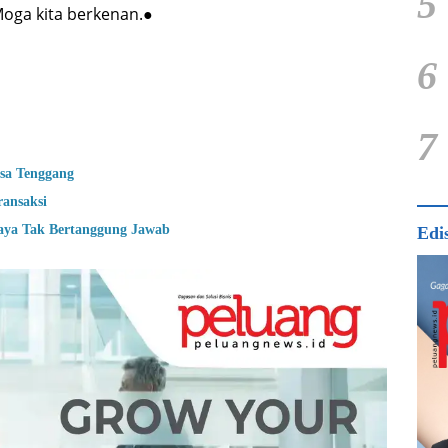
5
oga kita berkenan.●
6
7
asa Tenggang
ransaksi
aya Tak Bertanggung Jawab
Edi