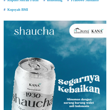
Kopdes Merah Putih
kemendag
Prabowo Subianto
Kopsyah BMI