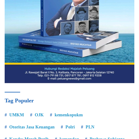
Tag Populer
UMKM
OJK
kemenkopukm
Otoritas Jasa Keuangan
Polri
PLN