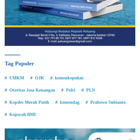
Tag Populer
UMKM
OJK
kemenkopukm
Otoritas Jasa Keuangan
Polri
PLN
Kopdes Merah Putih
kemendag
Prabowo Subianto
Kopsyah BMI