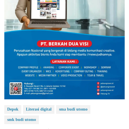
Depok
Literasi digital
sma budi utomo
smk budi utomo