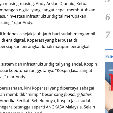
nya masing-masing. Andy Arslan Djunaid, Ketua
mbangan digital yang sangat cepat membutuhkan
6
si. “Investasi infrastruktur digital merupakan
saing,” ujar Andy.
7
di Indonesia sejak jauh-jauh hari sudah mengambil
i era digital. Koperasi yang berpusat di
mpersiapkan perangkat lunak maupun perangkat
Edi
stem dan infrastruktur digital yang andal, Kospin
esuai kebutuhan anggotanya. “Kospin Jasa sangat
l,” ujar Andy.
usahaan, kini Koperasi yang dipercaya sebagai
gah membidik “mimpi” besar sang
founding father
,
Amerika Serikat. Sebelumnya, Kospin Jasa sudah
negara tetangga seperti ANGKASA Malaysia. Selain