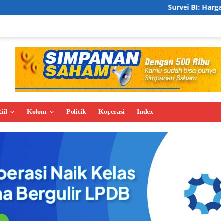
Survei BI: Harga Properti Residen
iil
Kolom
Politik
Koperasi
Index