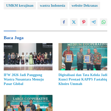
UMKM kerajinan
wastra Indonesia
website Dekranas
Baca Juga
IFW 2026 Jadi Panggung
Digitalisasi dan Tata Kelola Jadi
Wastra Nusantara Menuju
Kunci Prestasi KAPPS Fastabiq
Pasar Global
Khoiro Ummah