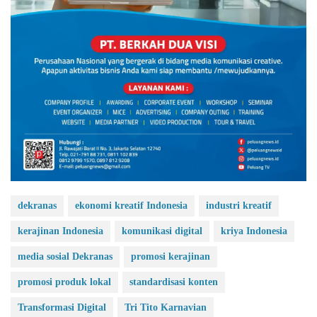
dekranas
ekonomi kreatif Indonesia
industri kreatif
kerajinan Indonesia
komunikasi digital
kriya Indonesia
media sosial Dekranas
promosi kerajinan
promosi produk lokal
standardisasi konten
Transformasi Digital
Tri Tito Karnavian