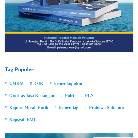
Tag Populer
UMKM
OJK
kemenkopukm
Otoritas Jasa Keuangan
Polri
PLN
Kopdes Merah Putih
kemendag
Prabowo Subianto
Kopsyah BMI