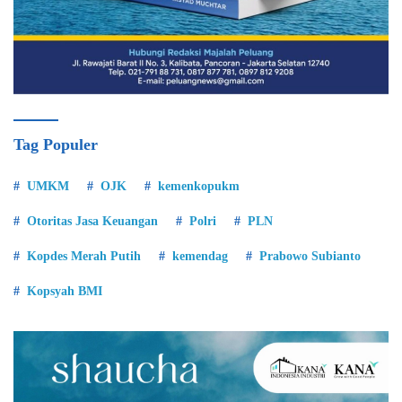
Tag Populer
UMKM
OJK
kemenkopukm
Otoritas Jasa Keuangan
Polri
PLN
Kopdes Merah Putih
kemendag
Prabowo Subianto
Kopsyah BMI