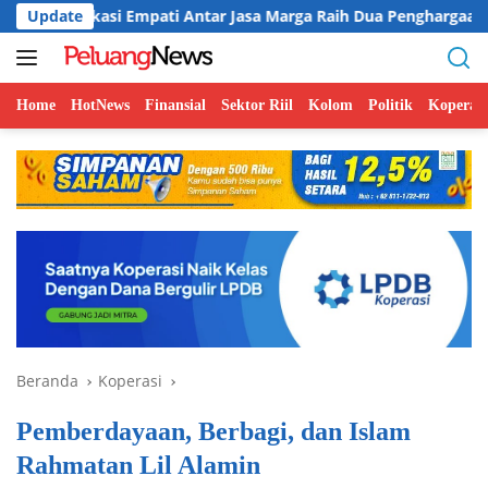
Langsung
i Empati Antar Jasa Marga Raih Dua Penghargaan
Update
Coffe
ke
konten
Home
HotNews
Finansial
Sektor Riil
Kolom
Politik
Koperasi
Beranda
Koperasi
Pemberdayaan, Berbagi, dan Islam
Rahmatan Lil Alamin