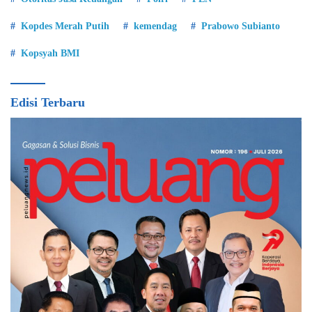
Kopdes Merah Putih
kemendag
Prabowo Subianto
Kopsyah BMI
Edisi Terbaru