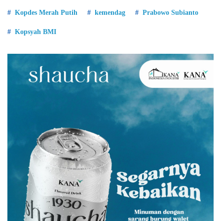
Kopdes Merah Putih
kemendag
Prabowo Subianto
Kopsyah BMI