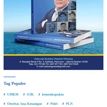
Tag Populer
UMKM
OJK
kemenkopukm
Otoritas Jasa Keuangan
Polri
PLN