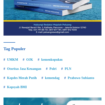
Tag Populer
UMKM
OJK
kemenkopukm
Otoritas Jasa Keuangan
Polri
PLN
Kopdes Merah Putih
kemendag
Prabowo Subianto
Kopsyah BMI