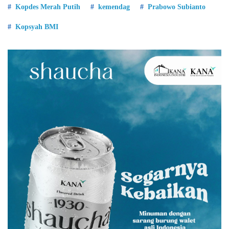
Kopdes Merah Putih
kemendag
Prabowo Subianto
Kopsyah BMI