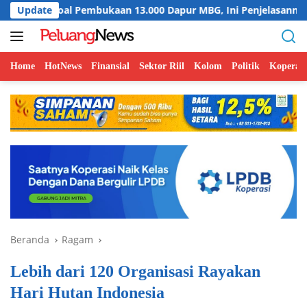
Langsung
 Pembukaan 13.000 Dapur MBG, Ini Penjelasannya
Update
Menkop
ke
konten
Home
HotNews
Finansial
Sektor Riil
Kolom
Politik
Koperasi
Beranda
Ragam
Lebih dari 120 Organisasi Rayakan
Hari Hutan Indonesia