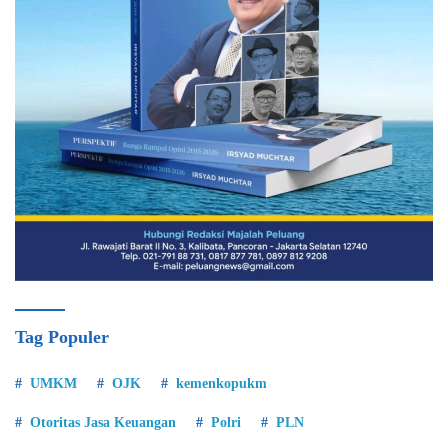
Tag Populer
UMKM
OJK
kemenkopukm
Otoritas Jasa Keuangan
Polri
PLN