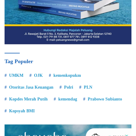
Tag Populer
UMKM
OJK
kemenkopukm
Otoritas Jasa Keuangan
Polri
PLN
Kopdes Merah Putih
kemendag
Prabowo Subianto
Kopsyah BMI