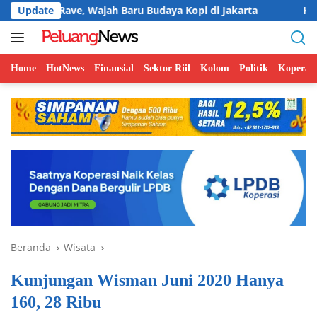
Langsung
ve, Wajah Baru Budaya Kopi di Jakarta
Update
Koperasi BMI Gro
ke
konten
Home
HotNews
Finansial
Sektor Riil
Kolom
Politik
Koperasi
Beranda
Wisata
Kunjungan Wisman Juni 2020 Hanya
160, 28 Ribu